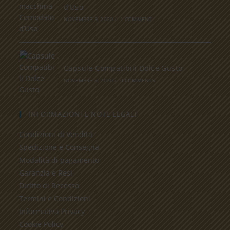
d’Uso
NOVEMBRE 8, 2020
/
1 COMMENT
Capsule Compatibili Dolce Gusto
NOVEMBRE 8, 2020
/
0 COMMENTS
INFORMAZIONI E NOTE LEGALI
Condizioni di Vendita
Spedizione e Consegna
Modalità di pagamento
Garanzia e Resi
Diritto di Recesso
Termini e Condizioni
Informativa Privacy
Cookie Policy