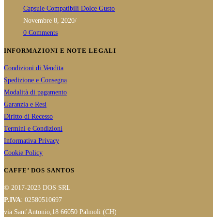
Capsule Compatibili Dolce Gusto
Novembre 8, 2020
/
0 Comments
INFORMAZIONI E NOTE LEGALI
Condizioni di Vendita
Spedizione e Consegna
Modalità di pagamento
Garanzia e Resi
Diritto di Recesso
Termini e Condizioni
Informativa Privacy
Cookie Policy
CAFFE’ DOS SANTOS
© 2017-2023 DOS SRL
P.IVA
: 02580510697
via Sant'Antonio,18 66050 Palmoli (CH)