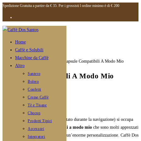
Spedizione Gratuita a partire da € 35. Per i grossisti l ordine minimo è di € 200
Salta
al
contenuto
Home
Caffè e Solubili
Macchine da Caffè
Altro
Santero
Capsule Compatibili A Modo Mio
Bolero
Confetti
Autore
admin
dell'articolo:
Articolo
Novembre 8, 2020
Creme Caffè
pubblicato:
Categoria
Blog
Tè e Tisane
dell'articolo:
Commenti
0 commenti
Chocup
dell'articolo:
Caffe Dos Santos
(come avrete notato durante la navigazione) si occupa
Prodotti Tipici
della vendita di
capsule compatibili a modo mio
che sono molti apprezzati
Accessori
dai consumatori perchè permettono un’enorme personalizzazione. Caffè Dos
Integratori