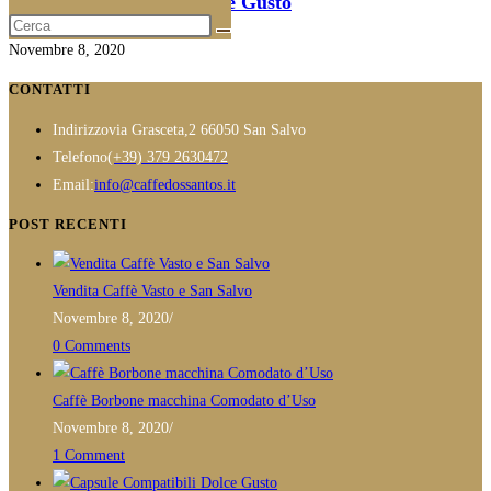
Capsule Compatibili Dolce Gusto
Novembre 8, 2020
CONTATTI
Indirizzo
via Grasceta,2 66050 San Salvo
Opens
Telefono
(+39) 379 2630472
in
Opens
Email:
info@caffedossantos.it
your
in
POST RECENTI
application
your
application
Vendita Caffè Vasto e San Salvo
Novembre 8, 2020
/
0 Comments
Caffè Borbone macchina Comodato d’Uso
Novembre 8, 2020
/
1 Comment