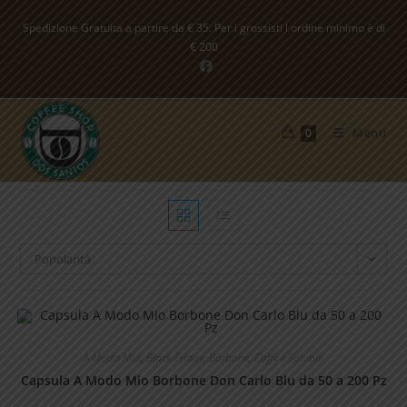
Salta
Spedizione Gratuita a partire da € 35. Per i grossisti l ordine minimo è di
al
€ 200
contenuto
Menu
0
Popolarità
A Modo Mio
,
Black Friday
,
Borbone
,
Caffe e Solubili
Capsula A Modo Mio Borbone Don Carlo Blu da 50 a 200 Pz