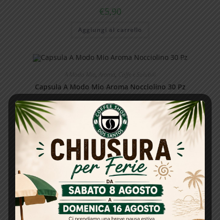
€
5,90
Aggiungi al carrello
A Modo Mio
,
Aroma
,
Caffe e Solubili
Capsula A Modo Mio Aroma Nocciolino 30 Pz
€
5,90
Aggiungi al carrello
A Modo Mio
,
Caffe e Solubili
,
Verzì
A Modo Mio Verzì Gran Crema da 50Pz
€
9,00