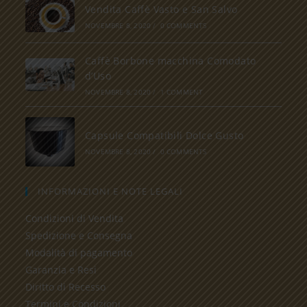
Vendita Caffè Vasto e San Salvo
NOVEMBRE 8, 2020
/
0 COMMENTS
Caffè Borbone macchina Comodato
d’Uso
NOVEMBRE 8, 2020
/
1 COMMENT
Capsule Compatibili Dolce Gusto
NOVEMBRE 8, 2020
/
0 COMMENTS
INFORMAZIONI E NOTE LEGALI
Condizioni di Vendita
Spedizione e Consegna
Modalità di pagamento
Garanzia e Resi
Diritto di Recesso
Termini e Condizioni