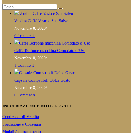
POST RECENTI
application
your
application
Vendita Caffè Vasto e San Salvo
Novembre 8, 2020
/
0 Comments
Caffè Borbone macchina Comodato d’Uso
Novembre 8, 2020
/
1 Comment
Capsule Compatibili Dolce Gusto
Novembre 8, 2020
/
0 Comments
INFORMAZIONI E NOTE LEGALI
Condizioni di Vendita
Spedizione e Consegna
Modalità di pagamento