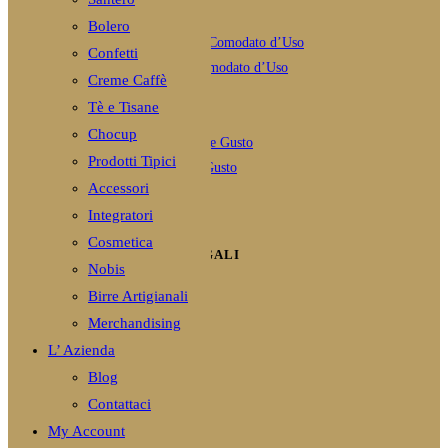
0 Comments
Bolero
Confetti
Caffè Borbone macchina Comodato d’Uso
Creme Caffè
Novembre 8, 2020
/
Tè e Tisane
1 Comment
Chocup
Prodotti Tipici
Capsule Compatibili Dolce Gusto
Accessori
Novembre 8, 2020
/
Integratori
0 Comments
Cosmetica
INFORMAZIONI E NOTE LEGALI
Nobis
Condizioni di Vendita
Birre Artigianali
Spedizione e Consegna
Merchandising
Modalità di pagamento
L’ Azienda
Garanzia e Resi
Blog
Diritto di Recesso
Contattaci
Termini e Condizioni
My Account
Informativa Privacy