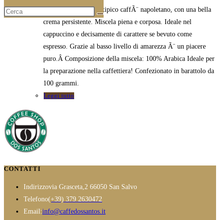
Forte e aromatico: Il tipico caffÃ¨ napoletano, con una bella
crema persistente. Miscela piena e corposa. Ideale nel
cappuccino e decisamente di carattere se bevuto come
espresso. Grazie al basso livello di amarezza Ã¨ un piacere
puro.Â Composizione della miscela: 100% Arabica Ideale per
la preparazione nella caffettiera! Confezionato in barattolo da
100 grammi.
Leggi tutto
CONTATTI
Indirizzo
via Grasceta,2 66050 San Salvo
Opens
Telefono
(+39) 379 2630472
in
Opens
Email:
info@caffedossantos.it