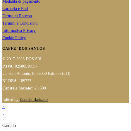
Modalità di pagamento
Garanzia e Resi
Diritto di Recesso
Termini e Condizioni
Informativa Privacy
Cookie Policy
CAFFE’ DOS SANTOS
© 2017-2023 DOS SRL
P.IVA
: 02580510697
via Sant'Antonio,18 66050 Palmoli (CH)
N° REA
: 189723
Capitale Sociale:
: € 1500
Edited by
Daniele Barisano
×
×
Carrello