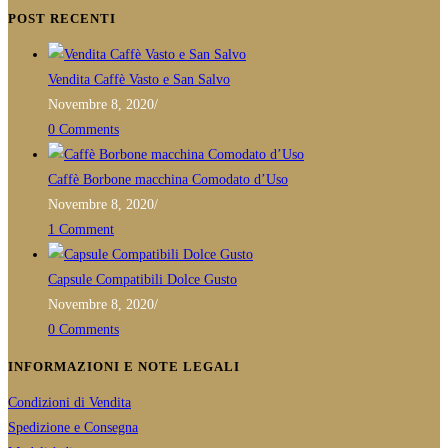
your
in
POST RECENTI
application
your
application
Vendita Caffè Vasto e San Salvo
Novembre 8, 2020
/
0 Comments
Caffè Borbone macchina Comodato d’Uso
Novembre 8, 2020
/
1 Comment
Capsule Compatibili Dolce Gusto
Novembre 8, 2020
/
0 Comments
INFORMAZIONI E NOTE LEGALI
Condizioni di Vendita
Spedizione e Consegna