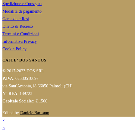
Spedizione e Consegna
Modalità di pagamento
Garanzia e Resi
Diritto di Recesso
Termini e Condizioni
Informativa Privacy
Cookie Policy
CAFFE’ DOS SANTOS
© 2017-2023 DOS SRL
P.IVA
: 02580510697
via Sant'Antonio,18 66050 Palmoli (CH)
N° REA
: 189723
Capitale Sociale:
: € 1500
Edited by
Daniele Barisano
×
×