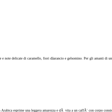
e e note delicate di caramello, fiori dâarancio e gelsomino. Per gli amanti d
Arabica esprime una leggera amarezza e dÃ vita a un caffÃ¨ con corpo consistent