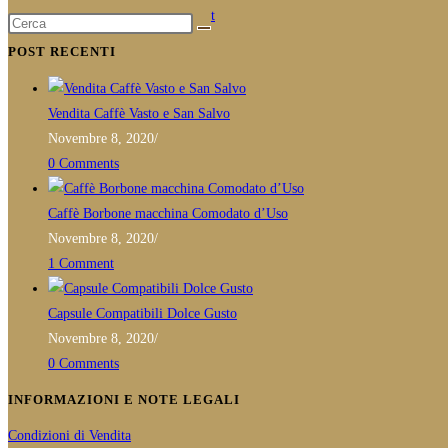
in
Opens
Email:
info@caffedossantos.it
your
in
POST RECENTI
application
your
application
Vendita Caffè Vasto e San Salvo
Novembre 8, 2020
/
0 Comments
Caffè Borbone macchina Comodato d’Uso
Novembre 8, 2020
/
1 Comment
Capsule Compatibili Dolce Gusto
Novembre 8, 2020
/
0 Comments
INFORMAZIONI E NOTE LEGALI
Condizioni di Vendita