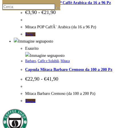
prodotto
Capsula Mitaca POP Caffè Arabica da 16 a 96 Pz
Le
opzioni
Fascia
€
3,90
-
€
21,90
di
possono
prezzo:
essere
da
Mitaca POP CaffÃ¨ Arabica (da 16 a 96 Pz)
€3,90
scelte
Questo
Scegli
a
nella
prodotto
€21,90
pagina
ha
Esaurito
del
più
prodotto
Barbaro
,
Caffe e Solubili
,
Mitaca
varianti.
Capsula Mitaca Barbaro Cremoso da 100 a 200 Pz
Le
opzioni
Fascia
€
22,90
-
€
41,90
di
possono
prezzo:
essere
da
Mitaca Barbaro Cremoso (da 100 a 200 Pz)
€22,90
scelte
Questo
Scegli
a
nella
prodotto
€41,90
pagina
ha
del
più
prodotto