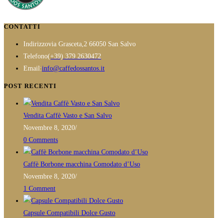
varianti.
Le
opzioni
CONTATTI
possono
Indirizzo
via Grasceta,2 66050 San Salvo
essere
Opens
Telefono
(+39) 379 2630472
scelte
in
Opens
Email:
info@caffedossantos.it
nella
your
in
POST RECENTI
pagina
application
your
del
application
prodotto
Vendita Caffè Vasto e San Salvo
Novembre 8, 2020
/
0 Comments
Caffè Borbone macchina Comodato d’Uso
Novembre 8, 2020
/
1 Comment
Capsule Compatibili Dolce Gusto