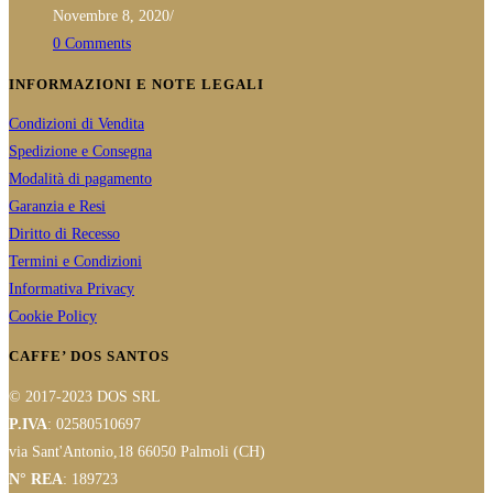
Novembre 8, 2020
/
0 Comments
INFORMAZIONI E NOTE LEGALI
Condizioni di Vendita
Spedizione e Consegna
Modalità di pagamento
Garanzia e Resi
Diritto di Recesso
Termini e Condizioni
Informativa Privacy
Cookie Policy
CAFFE’ DOS SANTOS
© 2017-2023 DOS SRL
P.IVA
: 02580510697
via Sant'Antonio,18 66050 Palmoli (CH)
N° REA
: 189723