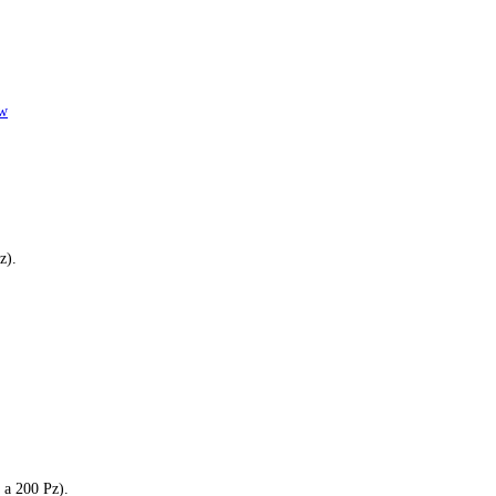
w
z).
 a 200 Pz).