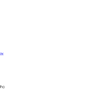
ew
Pz)