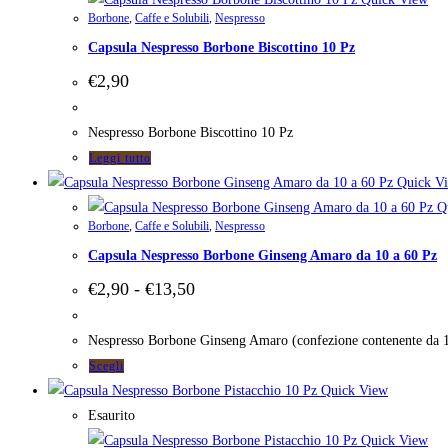
Borbone
,
Caffe e Solubili
,
Nespresso
varianti.
Capsula Nespresso Borbone Biscottino 10 Pz
Le
opzioni
€
2,90
possono
essere
Nespresso Borbone Biscottino 10 Pz
scelte
Leggi tutto
nella
Quick V
pagina
Qu
del
Borbone
,
Caffe e Solubili
,
Nespresso
prodotto
Capsula Nespresso Borbone Ginseng Amaro da 10 a 60 Pz
Fascia
€
2,90
-
€
13,50
di
prezzo:
da
Nespresso Borbone Ginseng Amaro (confezione contenente da 1
€2,90
Questo
Scegli
a
prodotto
Quick View
€13,50
ha
Esaurito
più
Quick View