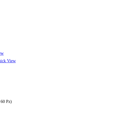
ew
ick View
 60 Pz)