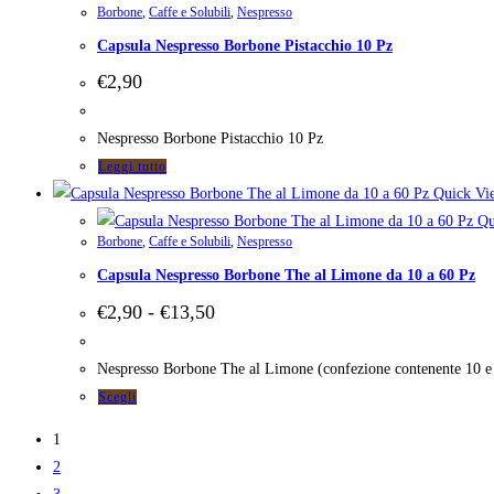
Borbone
,
Caffe e Solubili
,
Nespresso
varianti.
Capsula Nespresso Borbone Pistacchio 10 Pz
Le
opzioni
€
2,90
possono
essere
Nespresso Borbone Pistacchio 10 Pz
scelte
Leggi tutto
nella
Quick Vi
pagina
Qu
del
Borbone
,
Caffe e Solubili
,
Nespresso
prodotto
Capsula Nespresso Borbone The al Limone da 10 a 60 Pz
Fascia
€
2,90
-
€
13,50
di
prezzo:
da
Nespresso Borbone The al Limone (confezione contenente 10 e
€2,90
Questo
Scegli
a
prodotto
€13,50
1
ha
2
più