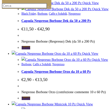
scelte
prodotto
Quick View
€42,90
nella
ha
Quick View
pagina
Black Friday
,
Borbone
,
Caffe e Solubili
,
Nespresso
più
del
Capsula Nespresso Borbone Dek da 50 a 200 Pz
varianti.
prodotto
Le
Fascia
€
11,50
-
€
42,90
di
opzioni
prezzo:
possono
da
Nespresso Borbone (Respresso) Dek (da 50 a 200 Pz)
€11,50
essere
Questo
Scegli
a
scelte
prodotto
Quick View
€42,90
nella
ha
Quick View
pagina
Borbone
,
Caffe e Solubili
,
Nespresso
più
del
Capsula Nespresso Borbone Orzo da 10 a 60 Pz
varianti.
prodotto
Le
Fascia
€
2,90
-
€
13,50
di
opzioni
prezzo:
possono
da
Nespresso Borbone Orzo (comfezione contenente 10 e 60 Pz)
€2,90
essere
Questo
Scegli
a
scelte
prodotto
Quick View
€13,50
nella