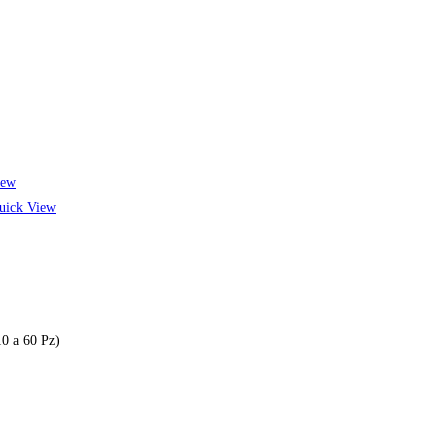
iew
ick View
0 a 60 Pz)