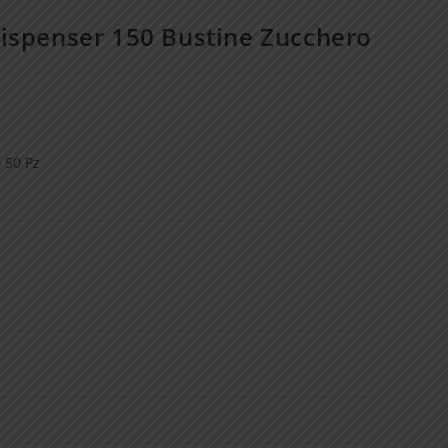
ispenser 150 Bustine Zucchero
 50 Pz