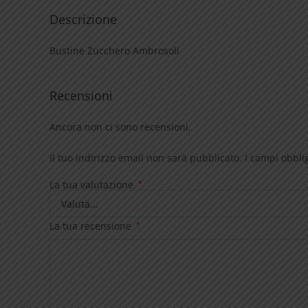
Descrizione
Bustine Zucchero Ambrosoli
Recensioni
Ancora non ci sono recensioni.
Il tuo indirizzo email non sarà pubblicato.
I campi obbli
La tua valutazione
*
La tua recensione
*