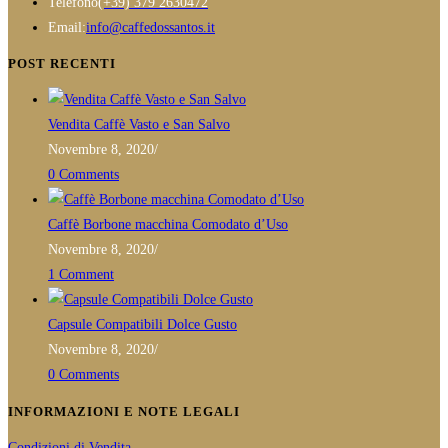
Opens
Telefono
(+39) 379 2630472
in
Opens
Email:
info@caffedossantos.it
your
in
POST RECENTI
application
your
application
Vendita Caffè Vasto e San Salvo
Novembre 8, 2020
/
0 Comments
Caffè Borbone macchina Comodato d’Uso
Novembre 8, 2020
/
1 Comment
Capsule Compatibili Dolce Gusto
Novembre 8, 2020
/
0 Comments
INFORMAZIONI E NOTE LEGALI
Condizioni di Vendita