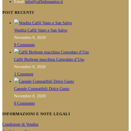
in
Opens
Email:
info@caffedossantos.it
prodotto
your
in
POST RECENTI
application
your
application
Vendita Caffè Vasto e San Salvo
Novembre 8, 2020
/
0 Comments
Caffè Borbone macchina Comodato d’Uso
Novembre 8, 2020
/
1 Comment
Capsule Compatibili Dolce Gusto
Novembre 8, 2020
/
0 Comments
INFORMAZIONI E NOTE LEGALI
Condizioni di Vendita