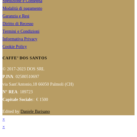
Spedizione e Consegna
Modalità di pagamento
Garanzia e Resi
Diritto di Recesso
Termini e Condizioni
Informativa Privacy
Cookie Policy
CAFFE’ DOS SANTOS
© 2017-2023 DOS SRL
P.IVA
: 02580510697
via Sant'Antonio,18 66050 Palmoli (CH)
N° REA
: 189723
Capitale Sociale:
: € 1500
Edited by
Daniele Barisano
×
×