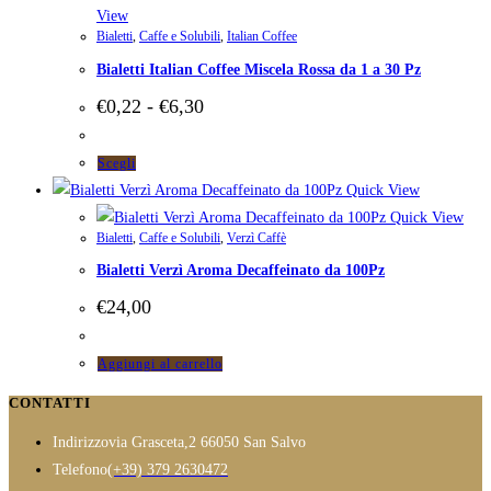
View
Bialetti
,
Caffe e Solubili
,
Italian Coffee
Bialetti Italian Coffee Miscela Rossa da 1 a 30 Pz
Fascia
€
0,22
-
€
6,30
di
prezzo:
da
Questo
Scegli
€0,22
prodotto
Quick View
a
ha
Quick View
€6,30
Bialetti
,
Caffe e Solubili
,
Verzì Caffè
più
Bialetti Verzì Aroma Decaffeinato da 100Pz
varianti.
Le
€
24,00
opzioni
possono
Aggiungi al carrello
essere
CONTATTI
scelte
nella
Indirizzo
via Grasceta,2 66050 San Salvo
pagina
Opens
Telefono
(+39) 379 2630472
del