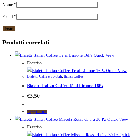
Nome
*
Email
*
Prodotti correlati
Quick View
Esaurito
Quick View
Bialetti
,
Caffe e Solubili
,
Italian Coffee
Bialetti Italian Coffee Tè al Limone 16Pz
€
3,50
Leggi tutto
Quick View
Esaurito
Quick