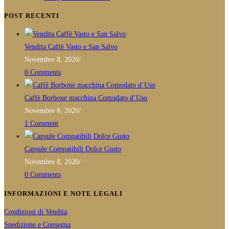
your
in
POST RECENTI
application
your
application
Vendita Caffè Vasto e San Salvo
Novembre 8, 2020
/
0 Comments
Caffè Borbone macchina Comodato d’Uso
Novembre 8, 2020
/
1 Comment
Capsule Compatibili Dolce Gusto
Novembre 8, 2020
/
0 Comments
INFORMAZIONI E NOTE LEGALI
Condizioni di Vendita
Spedizione e Consegna