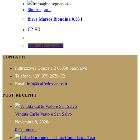
Birre Artigianali
Birra Marsos Biondina 0,33 l
€
2,90
Aggiungi al carrello
CONTATTI
Indirizzo
via Grasceta,2 66050 San Salvo
Opens
Telefono
(+39) 379 2630472
in
Opens
Email:
info@caffedossantos.it
your
in
POST RECENTI
application
your
application
Vendita Caffè Vasto e San Salvo
Novembre 8, 2020
/
0 Comments