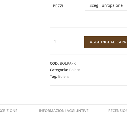
PEZZI
Bolero
AGGIUNGI AL CAR
Drink
Passion
Fruit
COD:
BOLPAFR
9g
Categoria:
Bolero
da
Tag:
Bolero
1
a
12
Pz
quantità
SCRIZIONE
INFORMAZIONI AGGIUNTIVE
RECENSIONI