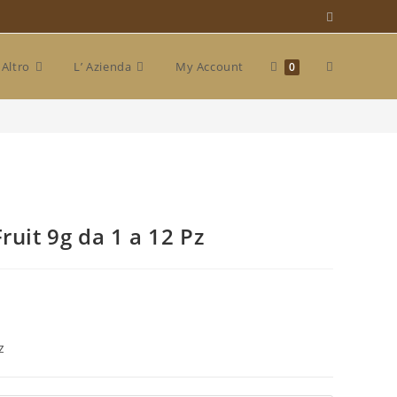
Attiva/disat
Altro
L’ Azienda
My Account
0
>
Shop
>
Bolero Drink Passion Fruit 9g da 1 a 12 Pz
la
ricerca
ruit 9g da 1 a 12 Pz
sul
sito
z
web