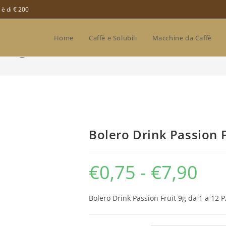
 è di € 200
Home
Caffè e Solubili
Macchine da Caffè
t 9g da 1 a 12 Pz
Bolero Drink Passion F
€
0,75
-
€
7,90
Fascia
di
prezzo:
da
€0,75
Bolero Drink Passion Fruit 9g da 1 a 12 P
a
€7,90