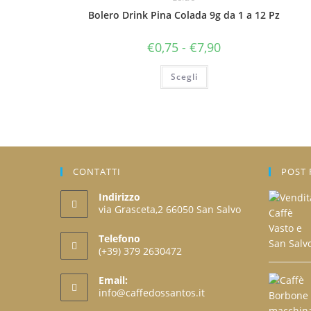
Bolero Drink Pina Colada 9g da 1 a 12 Pz
Fascia
€
0,75
-
€
7,90
di
prezzo:
Questo
da
Scegli
prodotto
€0,75
ha
a
più
€7,90
varianti.
Le
opzioni
possono
essere
scelte
nella
CONTATTI
POST 
pagina
del
prodotto
Indirizzo
via Grasceta,2 66050 San Salvo
Telefono
(+39) 379 2630472
Opens
Email:
in
Opens
info@caffedossantos.it
your
in