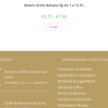
Bolero Drink Banana 9g da 1 a 12 Pz
Fascia
€
0,75
-
€
7,90
di
prezzo:
Questo
da
Scegli
prodotto
€0,75
ha
a
più
€7,90
varianti.
Le
opzioni
possono
essere
scelte
nella
RECENTI
INFORMAZIONI E NOTE LEG
pagina
del
prodotto
Condizioni di Vendita
Vendita Caffè Vasto e San
Spedizione e Consegna
Salvo
Modalità di pagamento
NOVEMBRE 8, 2020
/
0 COMMENTS
Garanzia e Resi
Diritto di Recesso
Termini e Condizioni
Caffè Borbone macchina
Informativa Privacy