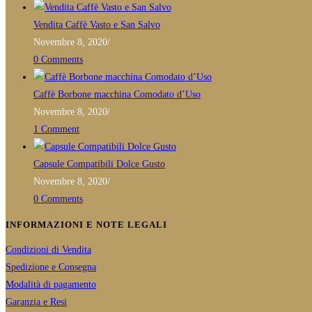
application
essere
Vendita Caffè Vasto e San Salvo
scelte
Novembre 8, 2020
/
nella
0 Comments
pagina
del
Caffè Borbone macchina Comodato d’Uso
prodotto
Novembre 8, 2020
/
1 Comment
Capsule Compatibili Dolce Gusto
Novembre 8, 2020
/
0 Comments
INFORMAZIONI E NOTE LEGALI
Condizioni di Vendita
Spedizione e Consegna
Modalità di pagamento
Garanzia e Resi