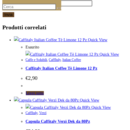
Email
*
Prodotti correlati
Quick View
Esaurito
Quick View
Caffe e Solubili
,
CaffItaly
,
Italian Coffee
Caffitaly Italian Coffee Tè Limone 12 Pz
€
2,90
Leggi tutto
Quick View
Quick View
CaffItaly
,
Verzì
Capsula Caffitaly Verzì Dek da 80Pz