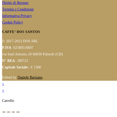
Diritto di Recesso
Termini e Condizioni
Informativa Privacy
Cookie Policy
CAFFE’ DOS SANTOS
© 2017-2023 DOS SRL
P.IVA
: 02580510697
via Sant'Antonio,18 66050 Palmoli (CH)
N° REA
: 189723
Capitale Sociale:
: € 1500
Edited by
Daniele Barisano
×
×
Carrello