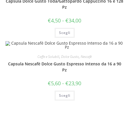
Capsula Dolce Gusto Toda/Gattopardo Cappuccino 16 e 128
Pz
Fascia
€
4,50
-
€
34,00
di
prezzo:
Questo
da
Scegli
prodotto
€4,50
ha
a
più
€34,00
varianti.
Le
opzioni
Caffe e Solubili
,
Dolce Gusto
,
Nescafè
possono
essere
Capsula Nescafè Dolce Gusto Espresso Intenso da 16 a 90
scelte
nella
Pz
pagina
del
prodotto
Fascia
€
5,60
-
€
23,90
di
prezzo:
Questo
da
Scegli
prodotto
€5,60
ha
a
più
€23,90
varianti.
Le
opzioni
possono
essere
scelte