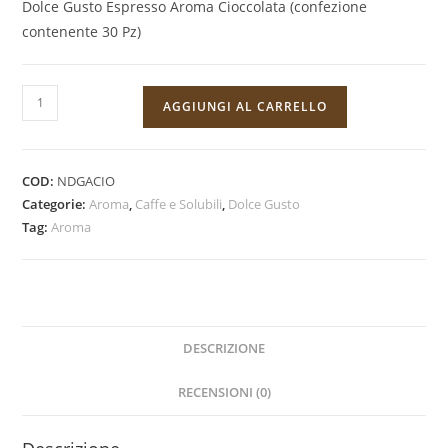
Dolce Gusto Espresso Aroma Cioccolata (confezione
contenente 30 Pz)
Capsula
AGGIUNGI AL CARRELLO
Dolce
Gusto
Aroma
COD:
NDGACIO
Cioccolata
Categorie:
Aroma
,
Caffe e Solubili
,
Dolce Gusto
30
Tag:
Aroma
Pz
quantità
DESCRIZIONE
RECENSIONI (0)