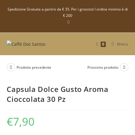
Salta
Spedizione Gratuita a partire da € 35. Per i grossisti l ordine minimo è di
al
€ 200
contenuto
Menu
0
Prodotto precedente
Prossimo prodotto
Capsula Dolce Gusto Aroma
Cioccolata 30 Pz
€
7,90