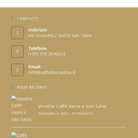
nella
pagina
del
prodotto
CONTATTI
Indirizzo
via Grasceta,2 66050 San Salvo
Telefono
(+39) 379 2630472
Opens
Email:
in
Opens
info@caffedossantos.it
your
in
your
application
POST RECENTI
application
Vendita Caffè Vasto e San Salvo
NOVEMBRE 8, 2020
/
0 COMMENTS