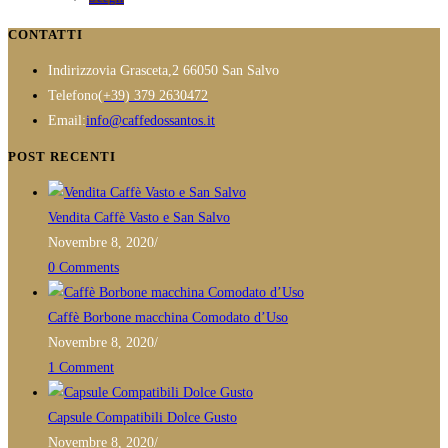
€4,90
nella
prodotto
a
CONTATTI
pagina
ha
€25,00
del
Indirizzo
via Grasceta,2 66050 San Salvo
più
prodotto
Opens
Telefono
(+39) 379 2630472
varianti.
in
Opens
Email:
info@caffedossantos.it
Le
your
in
opzioni
POST RECENTI
application
your
possono
application
essere
Vendita Caffè Vasto e San Salvo
scelte
Novembre 8, 2020
/
nella
0 Comments
pagina
del
Caffè Borbone macchina Comodato d’Uso
prodotto
Novembre 8, 2020
/
1 Comment
Capsule Compatibili Dolce Gusto
Novembre 8, 2020
/