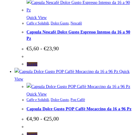
Quick View
Caffe e Solubili
,
Dolce Gusto
,
Nescafè
Capsula Nescafè Dolce Gusto Espresso Intenso da 16 a 90
Pz
Fascia
€
5,60
-
€
23,90
di
prezzo:
da
Questo
Scegli
€5,60
prodotto
Quick
a
ha
View
€23,90
più
varianti.
Quick View
Caffe e Solubili
,
Dolce Gusto
,
Pop Caffè
Le
Capsula Dolce Gusto POP Caffè Mocaccino da 16 a 96 Pz
opzioni
possono
Fascia
€
4,90
-
€
25,00
di
essere
prezzo:
scelte
da
Questo
Scegli