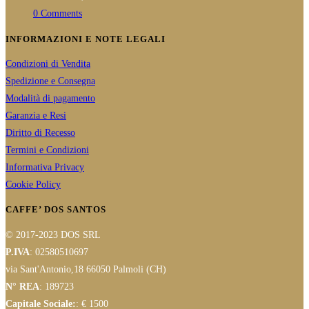
0 Comments
INFORMAZIONI E NOTE LEGALI
Condizioni di Vendita
Spedizione e Consegna
Modalità di pagamento
Garanzia e Resi
Diritto di Recesso
Termini e Condizioni
Informativa Privacy
Cookie Policy
CAFFE’ DOS SANTOS
© 2017-2023 DOS SRL
P.IVA
: 02580510697
via Sant'Antonio,18 66050 Palmoli (CH)
N° REA
: 189723
Capitale Sociale:
: € 1500