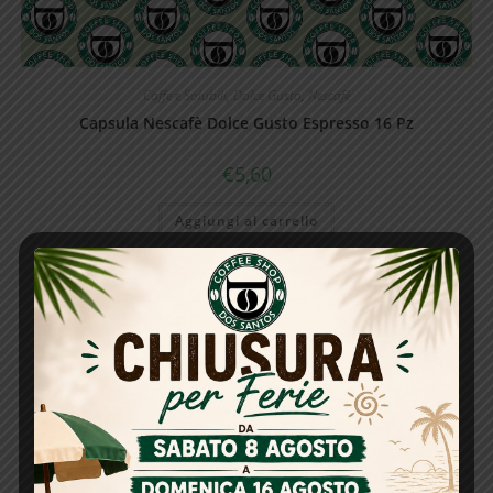
Caffe e Solubili
,
Dolce Gusto
,
Nescafè
Capsula Nescafè Dolce Gusto Espresso 16 Pz
€
5,60
Aggiungi al carrello