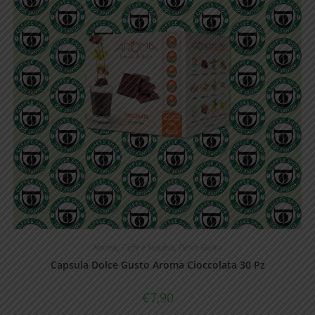
nella
pagina
del
prodotto
Aroma
,
Caffe e Solubili
,
Dolce Gusto
Capsula Dolce Gusto Aroma Cioccolata 30 Pz
€
7,90