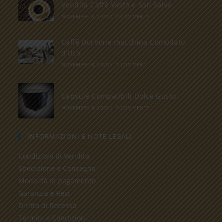
Vendita Caffè Vasto e San Salvo
NOVEMBRE 8, 2020
/
0 COMMENTS
Caffè Borbone macchina Comodato
d’Uso
NOVEMBRE 8, 2020
/
1 COMMENT
Capsule Compatibili Dolce Gusto
NOVEMBRE 8, 2020
/
0 COMMENTS
INFORMAZIONI E NOTE LEGALI
Condizioni di Vendita
Spedizione e Consegna
Modalità di pagamento
Garanzia e Resi
Diritto di Recesso
Termini e Condizioni