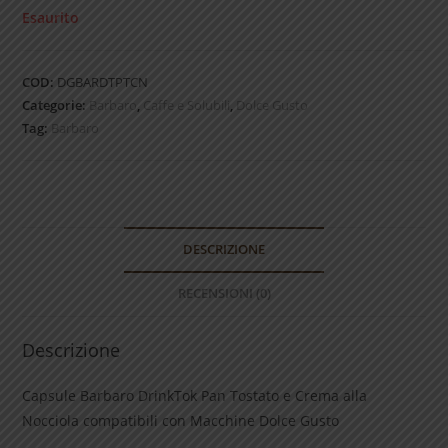
Esaurito
COD:
DGBARDTPTCN
Categorie:
Barbaro
,
Caffe e Solubili
,
Dolce Gusto
Tag:
Barbaro
DESCRIZIONE
RECENSIONI (0)
Descrizione
Capsule Barbaro DrinkTok Pan Tostato e Crema alla
Nocciola compatibili con Macchine Dolce Gusto