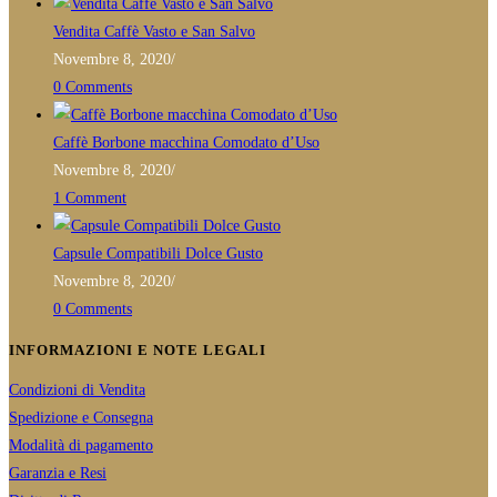
application
Vendita Caffè Vasto e San Salvo
Novembre 8, 2020
/
0 Comments
Caffè Borbone macchina Comodato d’Uso
Novembre 8, 2020
/
1 Comment
Capsule Compatibili Dolce Gusto
Novembre 8, 2020
/
0 Comments
INFORMAZIONI E NOTE LEGALI
Condizioni di Vendita
Spedizione e Consegna
Modalità di pagamento
Garanzia e Resi