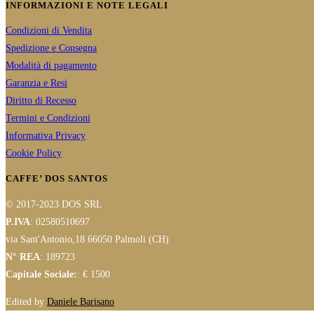
INFORMAZIONI E NOTE LEGALI
Condizioni di Vendita
Spedizione e Consegna
Modalità di pagamento
Garanzia e Resi
Diritto di Recesso
Termini e Condizioni
Informativa Privacy
Cookie Policy
CAFFE’ DOS SANTOS
© 2017-2023 DOS SRL
P.IVA
: 02580510697
via Sant'Antonio,18 66050 Palmoli (CH)
N° REA
: 189723
Capitale Sociale:
: € 1500
Edited by
Daniele Barisano