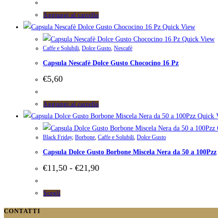
Aggiungi al carrello
Quick View
Quick View
Caffe e Solubili
,
Dolce Gusto
,
Nescafè
Capsula Nescafè Dolce Gusto Chococino 16 Pz
€
5,60
Aggiungi al carrello
Quick 
Black Friday
,
Borbone
,
Caffe e Solubili
,
Dolce Gusto
Capsula Dolce Gusto Borbone Miscela Nera da 50 a 100Pzz
Fascia
€
11,50
-
€
21,90
di
prezzo:
da
Questo
Scegli
€11,50
prodotto
a
CONTATTI
ha