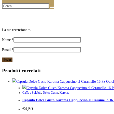
La tua recensione
*
Nome
*
Email
*
Prodotti correlati
Quic
Caffe e Solubili
,
Dolce Gusto
,
Karoma
Capsula Dolce Gusto Karoma Cappuccino al Caramello 16
€
4,50