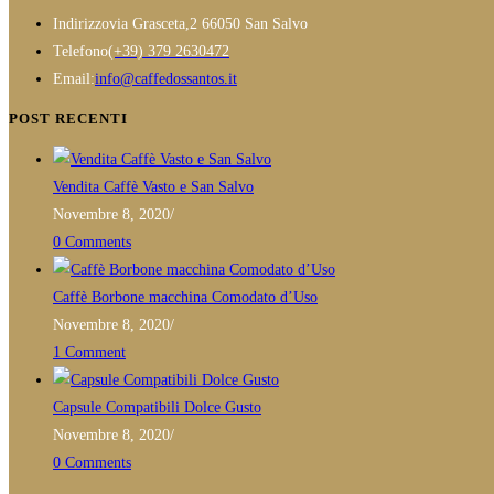
€21,90
Indirizzo
via Grasceta,2 66050 San Salvo
più
Opens
Telefono
(+39) 379 2630472
varianti.
in
Opens
Email:
info@caffedossantos.it
Le
your
in
opzioni
POST RECENTI
application
your
possono
application
essere
Vendita Caffè Vasto e San Salvo
scelte
Novembre 8, 2020
/
nella
0 Comments
pagina
del
Caffè Borbone macchina Comodato d’Uso
prodotto
Novembre 8, 2020
/
1 Comment
Capsule Compatibili Dolce Gusto
Novembre 8, 2020
/
0 Comments