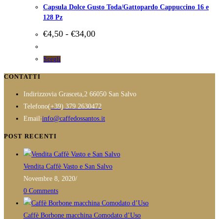
Capsula Dolce Gusto Toda/Gattopardo Cappuccino 16 e
128 Pz
Fascia
€
4,50
-
€
34,00
di
prezzo:
da
Questo
Scegli
€4,50
prodotto
a
CONTATTI
ha
€34,00
Indirizzo
via Grasceta,2 66050 San Salvo
più
Opens
Telefono
(+39) 379 2630472
varianti.
in
Opens
Email:
info@caffedossantos.it
Le
your
in
opzioni
POST RECENTI
application
your
possono
application
essere
Vendita Caffè Vasto e San Salvo
scelte
Novembre 8, 2020
/
nella
0 Comments
pagina
del
Caffè Borbone macchina Comodato d’Uso
prodotto