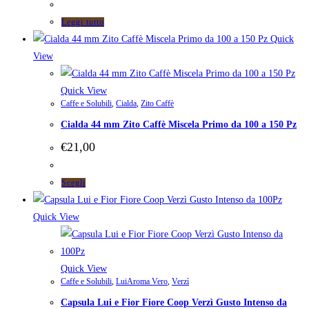
Leggi tutto
Quick
View
Quick View
Caffe e Solubili
,
Cialda
,
Zito Caffè
Cialda 44 mm Zito Caffè Miscela Primo da 100 a 150 Pz
€
21,00
Questo
Scegli
prodotto
ha
Quick View
più
varianti.
Le
Quick View
Caffe e Solubili
,
LuiAroma Vero
,
Verzì
opzioni
Capsula Lui e Fior Fiore Coop Verzì Gusto Intenso da
possono