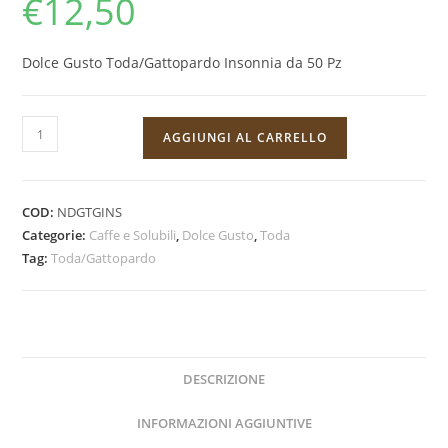
€
12,50
Dolce Gusto Toda/Gattopardo Insonnia da 50 Pz
Capsula
AGGIUNGI AL CARRELLO
Dolce
Gusto
Toda/Gattopardo
COD:
NDGTGINS
Buon
Categorie:
Caffe e Solubili
,
Dolce Gusto
,
Toda
Insonnia
Tag:
Toda/Gattopardo
da
50
Pz
quantità
DESCRIZIONE
INFORMAZIONI AGGIUNTIVE