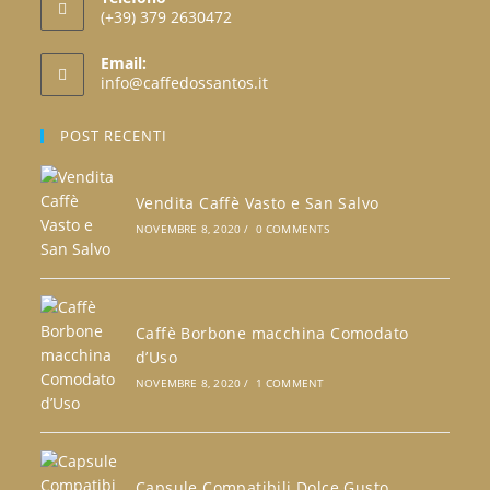
(+39) 379 2630472
Opens
Email:
in
Opens
info@caffedossantos.it
your
in
your
application
POST RECENTI
application
Vendita Caffè Vasto e San Salvo
NOVEMBRE 8, 2020
/
0 COMMENTS
Caffè Borbone macchina Comodato
d’Uso
NOVEMBRE 8, 2020
/
1 COMMENT
Capsule Compatibili Dolce Gusto