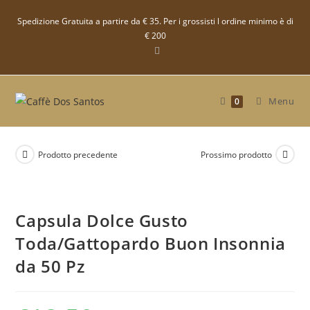
Salta
Spedizione Gratuita a partire da € 35. Per i grossisti l ordine minimo è di
al
€ 200
contenuto
Menu
0
Prodotto precedente
Prossimo prodotto
Capsula Dolce Gusto
Toda/Gattopardo Buon Insonnia
da 50 Pz