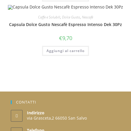
Caffe e Solubili
,
Dolce Gusto
,
Nescafè
Capsula Dolce Gusto Nescafè Espresso Intenso Dek 30Pz
€
9,70
Aggiungi al carrello
CONTATTI
Indirizzo
via Grasceta,2 66050 San Salvo
Telefono