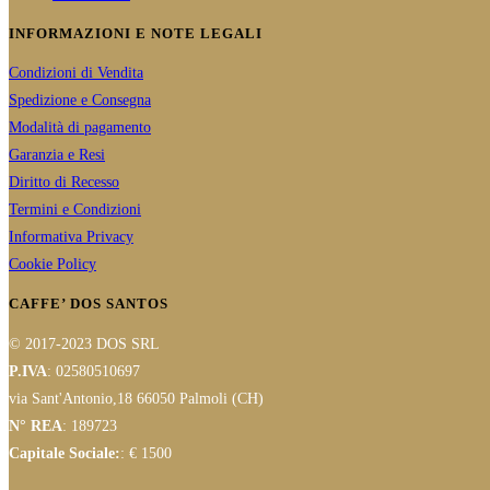
INFORMAZIONI E NOTE LEGALI
Condizioni di Vendita
Spedizione e Consegna
Modalità di pagamento
Garanzia e Resi
Diritto di Recesso
Termini e Condizioni
Informativa Privacy
Cookie Policy
CAFFE’ DOS SANTOS
© 2017-2023 DOS SRL
P.IVA
: 02580510697
via Sant'Antonio,18 66050 Palmoli (CH)
N° REA
: 189723
Capitale Sociale:
: € 1500