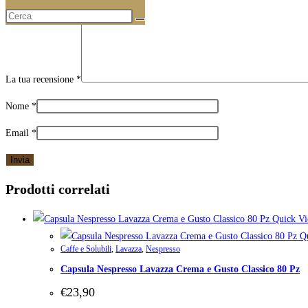
La tua recensione
*
Nome
*
Email
*
Prodotti correlati
Quick V
Qu
Caffe e Solubili
,
Lavazza
,
Nespresso
Capsula Nespresso Lavazza Crema e Gusto Classico 80 Pz
€
23,90