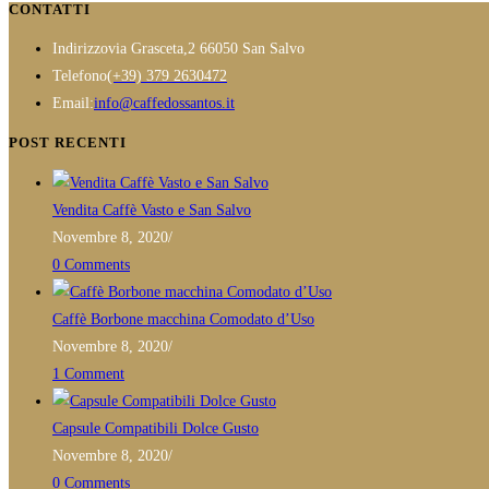
CONTATTI
nella
ha
pagina
Indirizzo
via Grasceta,2 66050 San Salvo
più
del
Opens
Telefono
(+39) 379 2630472
varianti.
prodotto
in
Opens
Email:
info@caffedossantos.it
Le
your
in
opzioni
POST RECENTI
application
your
possono
application
essere
Vendita Caffè Vasto e San Salvo
scelte
Novembre 8, 2020
/
nella
0 Comments
pagina
del
Caffè Borbone macchina Comodato d’Uso
prodotto
Novembre 8, 2020
/
1 Comment
Capsule Compatibili Dolce Gusto
Novembre 8, 2020
/
0 Comments