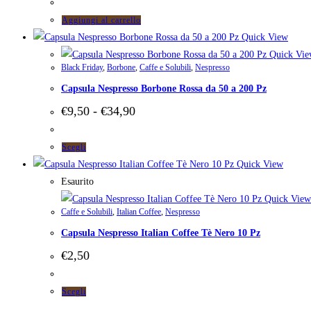
Aggiungi al carrello
Quick View
Quick Vie
Black Friday
,
Borbone
,
Caffe e Solubili
,
Nespresso
Capsula Nespresso Borbone Rossa da 50 a 200 Pz
Fascia
€
9,50
-
€
34,90
di
prezzo:
da
Questo
Scegli
€9,50
prodotto
Quick View
a
ha
Esaurito
€34,90
più
Quick View
Caffe e Solubili
,
Italian Coffee
,
Nespresso
varianti.
Capsula Nespresso Italian Coffee Tè Nero 10 Pz
Le
opzioni
€
2,50
possono
essere
Questo
Scegli
scelte
prodotto