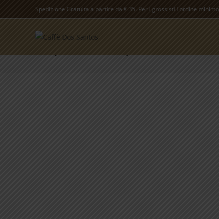
Salta
Spedizione Gratuita a partire da € 35. Per i grossisti l ordine minimo
al
contenuto
Capsula Nespresso Lollo 