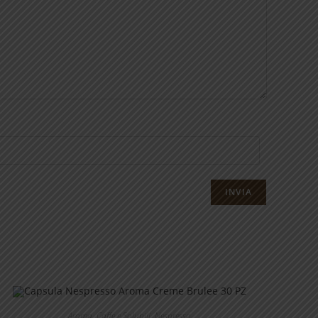
Aroma
,
Caffe e Solubili
,
Nespresso