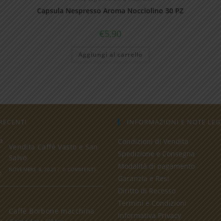
Capsula Nespresso Aroma Nocciolino 30 PZ
€
5,90
Aggiungi al carrello
RECENTI
INFORMAZIONI E NOTE LEG
Condizioni di Vendita
Vendita Caffè Vasto e San
Spedizione e Consegna
Salvo
Modalità di pagamento
NOVEMBRE 8, 2020
/
0 COMMENTS
Garanzia e Resi
Diritto di Recesso
Termini e Condizioni
Caffè Borbone macchina
Informativa Privacy