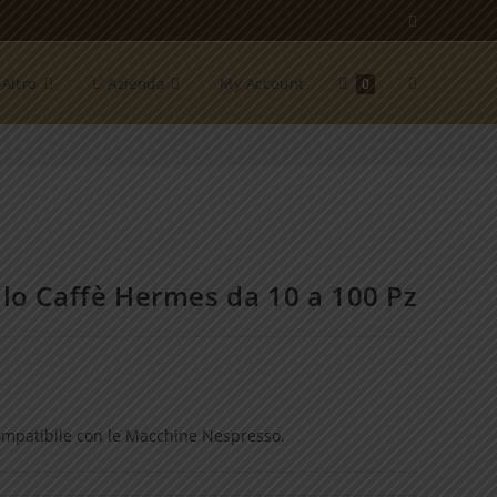
Attiva/disat
Altro
L’ Azienda
My Account
0
>
Shop
>
Capsula Nespresso Lollo Caffè Hermes da 10 a 100 Pz
la
ricerca
lo Caffè Hermes da 10 a 100 Pz
sul
a
o:
sito
ompatibile con le Macchine Nespresso.
0
web