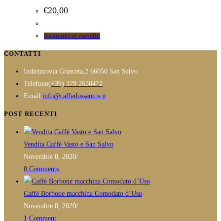
€
20,00
Aggiungi al carrello
CONTATTI
Indirizzo
via Grasceta,2 66050 San Salvo
Opens
Telefono
(+39) 379 2630472
in
Opens
Email:
info@caffedossantos.it
your
in
POST RECENTI
application
your
application
Vendita Caffè Vasto e San Salvo
Novembre 8, 2020
/
0 Comments
Caffè Borbone macchina Comodato d’Uso
Novembre 8, 2020
/
1 Comment