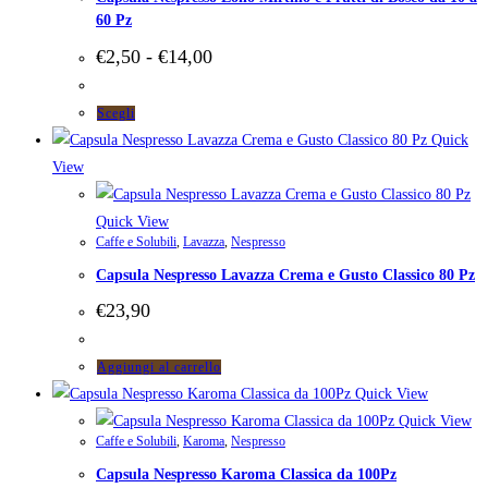
60 Pz
Fascia
€
2,50
-
€
14,00
di
prezzo:
da
Questo
Scegli
€2,50
prodotto
Quick
a
ha
View
€14,00
più
varianti.
Quick View
Caffe e Solubili
,
Lavazza
,
Nespresso
Le
Capsula Nespresso Lavazza Crema e Gusto Classico 80 Pz
opzioni
possono
€
23,90
essere
scelte
Aggiungi al carrello
nella
Quick View
pagina
Quick View
del
Caffe e Solubili
,
Karoma
,
Nespresso
prodotto
Capsula Nespresso Karoma Classica da 100Pz