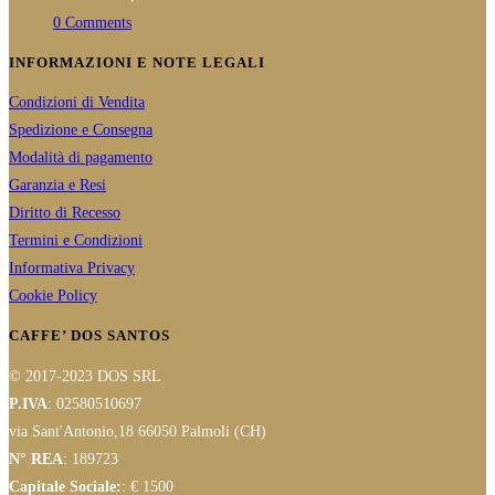
0 Comments
INFORMAZIONI E NOTE LEGALI
Condizioni di Vendita
Spedizione e Consegna
Modalità di pagamento
Garanzia e Resi
Diritto di Recesso
Termini e Condizioni
Informativa Privacy
Cookie Policy
CAFFE’ DOS SANTOS
© 2017-2023 DOS SRL
P.IVA
: 02580510697
via Sant'Antonio,18 66050 Palmoli (CH)
N° REA
: 189723
Capitale Sociale:
: € 1500