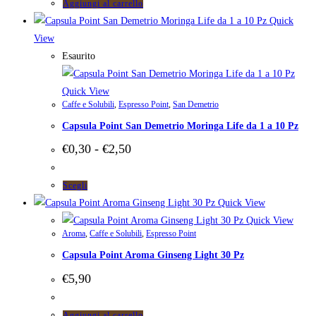
Aggiungi al carrello
Quick
View
Esaurito
Quick View
Caffe e Solubili
,
Espresso Point
,
San Demetrio
Capsula Point San Demetrio Moringa Life da 1 a 10 Pz
Fascia
€
0,30
-
€
2,50
di
prezzo:
da
Questo
Scegli
€0,30
prodotto
Quick View
a
ha
Quick View
€2,50
Aroma
,
Caffe e Solubili
,
Espresso Point
più
Capsula Point Aroma Ginseng Light 30 Pz
varianti.
Le
€
5,90
opzioni
possono
Aggiungi al carrello