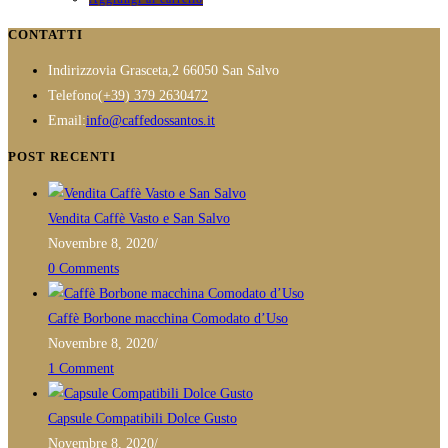
essere
CONTATTI
scelte
nella
Indirizzo
via Grasceta,2 66050 San Salvo
pagina
Opens
Telefono
(+39) 379 2630472
del
in
Opens
Email:
info@caffedossantos.it
prodotto
your
in
POST RECENTI
application
your
application
Vendita Caffè Vasto e San Salvo
Novembre 8, 2020
/
0 Comments
Caffè Borbone macchina Comodato d’Uso
Novembre 8, 2020
/
1 Comment
Capsule Compatibili Dolce Gusto
Novembre 8, 2020
/