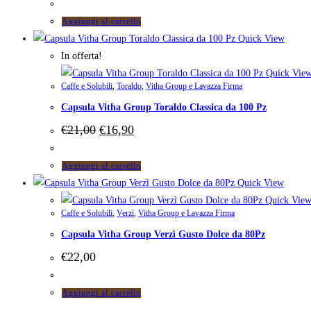
Aggiungi al carrello
Quick View
In offerta!
Quick Vie
Caffe e Solubili
,
Toraldo
,
Vitha Group e Lavazza Firma
Capsula Vitha Group Toraldo Classica da 100 Pz
Il
Il
€
21,00
€
16,90
prezzo
prezzo
originale
attuale
era:
è:
Aggiungi al carrello
€21,00.
€16,90.
Quick View
Quick Vie
Caffe e Solubili
,
Verzì
,
Vitha Group e Lavazza Firma
Capsula Vitha Group Verzì Gusto Dolce da 80Pz
€
22,00
Aggiungi al carrello