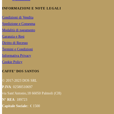
INFORMAZIONI E NOTE LEGALI
Condizioni di Vendita
Spedizione e Consegna
Modalità di pagamento
Garanzia e Resi
Diritto di Recesso
Termini e Condizioni
Informativa Privacy
Cookie Policy
CAFFE’ DOS SANTOS
© 2017-2023 DOS SRL
P.IVA
: 02580510697
via Sant'Antonio,18 66050 Palmoli (CH)
N° REA
: 189723
Capitale Sociale:
: € 1500