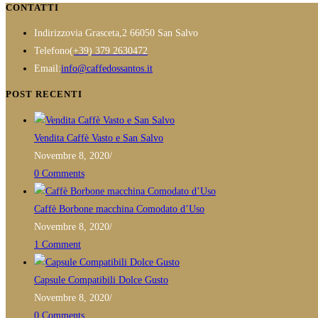
CONTATTI
Indirizzo
via Grasceta,2 66050 San Salvo
Opens
Telefono
(+39) 379 2630472
in
Opens
Email:
info@caffedossantos.it
your
in
POST RECENTI
application
your
application
Vendita Caffè Vasto e San Salvo
Novembre 8, 2020
/
0 Comments
Caffè Borbone macchina Comodato d’Uso
Novembre 8, 2020
/
1 Comment
Capsule Compatibili Dolce Gusto
Novembre 8, 2020
/
0 Comments