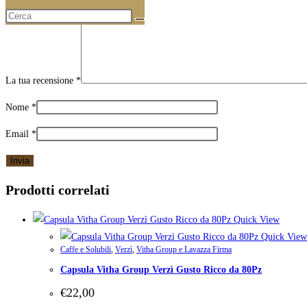
La tua recensione
*
Nome
*
Email
*
Prodotti correlati
Quick View
Quick View
Caffe e Solubili
,
Verzì
,
Vitha Group e Lavazza Firma
Capsula Vitha Group Verzì Gusto Ricco da 80Pz
€
22,00