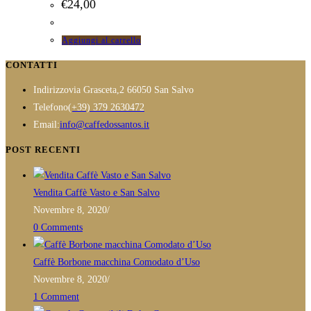
€
24,00
Aggiungi al carrello
CONTATTI
Indirizzo
via Grasceta,2 66050 San Salvo
Opens
Telefono
(+39) 379 2630472
in
Opens
Email:
info@caffedossantos.it
your
in
POST RECENTI
application
your
application
Vendita Caffè Vasto e San Salvo
Novembre 8, 2020
/
0 Comments
Caffè Borbone macchina Comodato d’Uso
Novembre 8, 2020
/
1 Comment