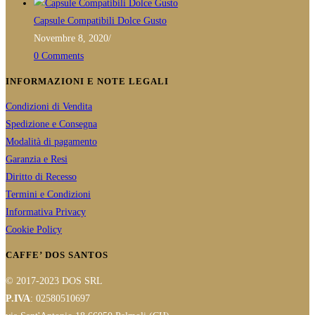
Capsule Compatibili Dolce Gusto
Novembre 8, 2020
/
0 Comments
INFORMAZIONI E NOTE LEGALI
Condizioni di Vendita
Spedizione e Consegna
Modalità di pagamento
Garanzia e Resi
Diritto di Recesso
Termini e Condizioni
Informativa Privacy
Cookie Policy
CAFFE’ DOS SANTOS
© 2017-2023 DOS SRL
P.IVA
: 02580510697