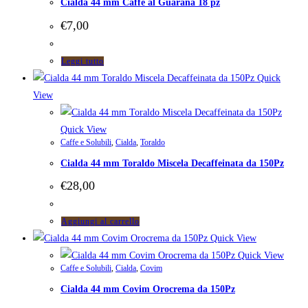
Cialda 44 mm Caffè al Guaranà 18 pz
€
7,00
Leggi tutto
Quick
View
Quick View
Caffe e Solubili
,
Cialda
,
Toraldo
Cialda 44 mm Toraldo Miscela Decaffeinata da 150Pz
€
28,00
Aggiungi al carrello
Quick View
Quick View
Caffe e Solubili
,
Cialda
,
Covim
Cialda 44 mm Covim Orocrema da 150Pz