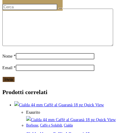
La tua recensione
*
Nome
*
Email
*
Prodotti correlati
Quick View
Esaurito
Quick View
Borbone
,
Caffe e Solubili
,
Cialda