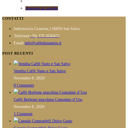
essere
Aggiungi al carrello
scelte
CONTATTI
nella
pagina
Indirizzo
via Grasceta,2 66050 San Salvo
del
Opens
Telefono
(+39) 379 2630472
prodotto
in
Opens
Email:
info@caffedossantos.it
your
in
POST RECENTI
application
your
application
Vendita Caffè Vasto e San Salvo
Novembre 8, 2020
/
0 Comments
Caffè Borbone macchina Comodato d’Uso
Novembre 8, 2020
/
1 Comment