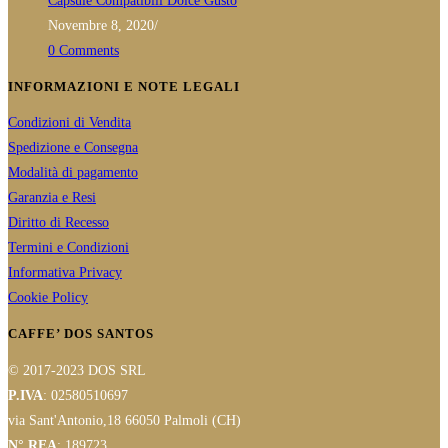
Capsule Compatibili Dolce Gusto
Novembre 8, 2020
/
0 Comments
INFORMAZIONI E NOTE LEGALI
Condizioni di Vendita
Spedizione e Consegna
Modalità di pagamento
Garanzia e Resi
Diritto di Recesso
Termini e Condizioni
Informativa Privacy
Cookie Policy
CAFFE’ DOS SANTOS
© 2017-2023 DOS SRL
P.IVA
: 02580510697
via Sant'Antonio,18 66050 Palmoli (CH)
N° REA
: 189723