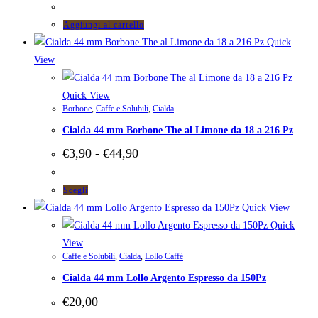
Aggiungi al carrello
Quick
View
Quick View
Borbone
,
Caffe e Solubili
,
Cialda
Cialda 44 mm Borbone The al Limone da 18 a 216 Pz
Fascia
€
3,90
-
€
44,90
di
prezzo:
da
Questo
Scegli
€3,90
prodotto
Quick View
a
ha
Quick
€44,90
più
View
Caffe e Solubili
,
Cialda
,
Lollo Caffè
varianti.
Cialda 44 mm Lollo Argento Espresso da 150Pz
Le
opzioni
€
20,00
possono