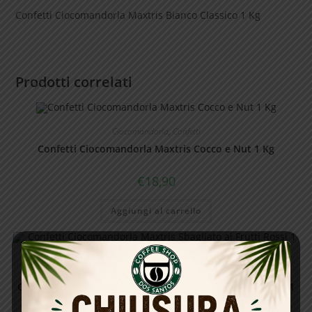
Confetti Ciocomandorla Maxtris Bianco Classico 1 Kg
Prodotti correlati
Ciocomandorla
,
Confetti
Confetti Ciocomandorla Maxtris Cocco e Nut 1 Kg
€
18,90
Aggiungi al carrello
Ciocomandorla
,
Confetti
Confetti Ciocomandorla Maxtris Sbagliato ai Frutti Rossi 1
Kg