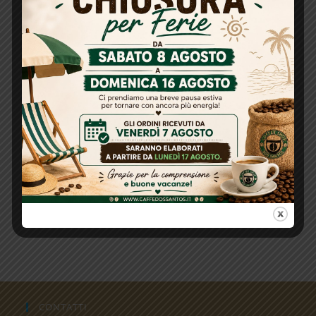
€
18,90
Aggiungi al carrello
Ciocomandorla
,
Confetti
Confetti Ciocomandorla Maxtris Marbled 1 Kg
€
18,90
Aggiungi al carrello
CONTATTI