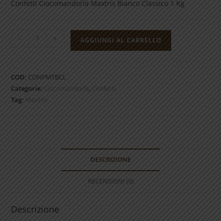
Confetti Ciocomandorla Maxtris Bianco Classico 1 Kg
Confetti
-
+
AGGIUNGI AL CARRELLO
Ciocomandorla
Maxtris
Bianco
COD:
CONFMTBCL
Classico
Categorie:
Ciocomandorla
,
Confetti
1
Tag:
Maxtris
Kg
quantità
DESCRIZIONE
RECENSIONI (0)
Descrizione