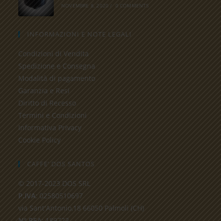
NOVEMBRE 8, 2020
/
0 COMMENTS
INFORMAZIONI E NOTE LEGALI
Condizioni di Vendita
Spedizione e Consegna
Modalità di pagamento
Garanzia e Resi
Diritto di Recesso
Termini e Condizioni
Informativa Privacy
Cookie Policy
CAFFE’ DOS SANTOS
© 2017-2023 DOS SRL
P.IVA
: 02580510697
via Sant'Antonio,18 66050 Palmoli (CH)
N° REA
: 189723