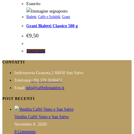
Esaurito
Bialetti
,
Caffe e Solubili
,
Grani
Grani Bialetti Classico 500 g
€
9,50
Leggi tutto
CONTATTI
Indirizzo
via Grasceta,2 66050 San Salvo
Opens
Telefono
(+39) 379 2630472
in
Opens
Email:
info@caffedossantos.it
your
in
POST RECENTI
application
your
application
Vendita Caffè Vasto e San Salvo
Novembre 8, 2020
/
0 Comments