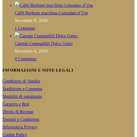
Caffè Borbone macchina Comodato d’Uso
Novembre 8, 2020
/
1 Comment
Capsule Compatibili Dolce Gusto
Novembre 8, 2020
/
0 Comments
INFORMAZIONI E NOTE LEGALI
Condizioni di Vendita
Spedizione e Consegna
Modalità di pagamento
Garanzia e Resi
Diritto di Recesso
Termini e Condizioni
Informativa Privacy
Cookie Policy