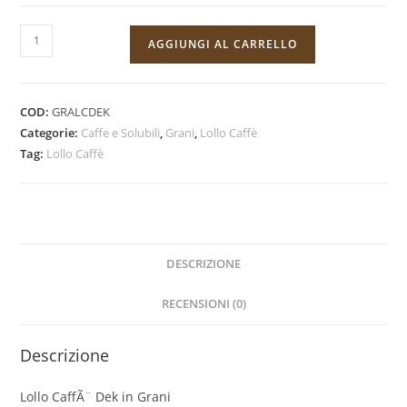
Grani
AGGIUNGI AL CARRELLO
Lollo
Caffè
Dek
COD:
GRALCDEK
quantità
Categorie:
Caffe e Solubili
,
Grani
,
Lollo Caffè
Tag:
Lollo Caffè
DESCRIZIONE
RECENSIONI (0)
Descrizione
Lollo CaffÃ¨ Dek in Grani