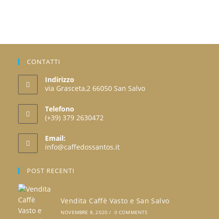
Le
opzioni
possono
essere
scelte
nella
pagina
del
prodotto
CONTATTI
Indirizzo
via Grasceta,2 66050 San Salvo
Telefono
(+39) 379 2630472
Opens
Email:
in
Opens
info@caffedossantos.it
your
in
your
application
POST RECENTI
application
Vendita Caffè Vasto e San Salvo
NOVEMBRE 8, 2020
/
0 COMMENTS