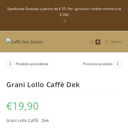
Salta
Spedizione Gratuita a partire da € 35. Per i grossisti l ordine minimo è di
al
€ 200
contenuto
Menu
0
Prodotto precedente
Prossimo prodotto
Grani Lollo Caffè Dek
€
19,90
Grani Lollo CaffÃ¨ Dek