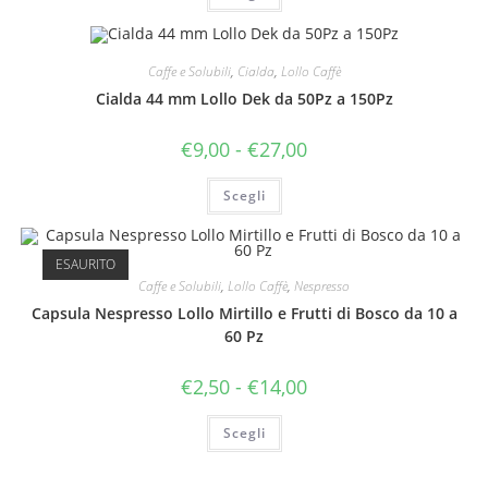
€3,50
ha
a
più
€27,00
varianti.
Le
Caffe e Solubili
,
Cialda
,
Lollo Caffè
opzioni
possono
Cialda 44 mm Lollo Dek da 50Pz a 150Pz
essere
scelte
nella
Fascia
€
9,00
-
€
27,00
pagina
di
del
prezzo:
prodotto
Questo
da
Scegli
prodotto
€9,00
ha
a
più
€27,00
varianti.
Le
ESAURITO
opzioni
Caffe e Solubili
,
Lollo Caffè
,
Nespresso
possono
essere
Capsula Nespresso Lollo Mirtillo e Frutti di Bosco da 10 a
scelte
nella
60 Pz
pagina
del
prodotto
Fascia
€
2,50
-
€
14,00
di
prezzo:
Questo
da
Scegli
prodotto
€2,50
ha
a
più
€14,00
varianti.