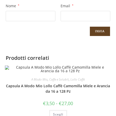
Nome
*
Email
*
Prodotti correlati
A Modo Mio
,
Caffe e Solubili
,
Lollo Caffè
Capsula A Modo Mio Lollo Caffè Camomilla Miele e Arancia
da 16 a 128 Pz
Fascia
€
3,50
-
€
27,00
di
prezzo:
Questo
da
Scegli
prodotto