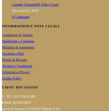
Capsule Compatibili Dolce Gusto
Novembre 8, 2020
/
0 Comments
INFORMAZIONI E NOTE LEGALI
Condizioni di Vendita
Spedizione e Consegna
Modalità di pagamento
Garanzia e Resi
Diritto di Recesso
Termini e Condizioni
Informativa Privacy
Cookie Policy
CAFFE’ DOS SANTOS
© 2017-2023 DOS SRL
P.IVA
: 02580510697
via Sant'Antonio,18 66050 Palmoli (CH)