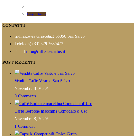
Leggi tutto
CONTATTI
Indirizzo
via Grasceta,2 66050 San Salvo
Opens
Telefono
(+39) 379 2630472
in
Opens
Email:
info@caffedossantos.it
your
in
POST RECENTI
application
your
application
Vendita Caffè Vasto e San Salvo
Novembre 8, 2020
/
0 Comments
Caffè Borbone macchina Comodato d’Uso
Novembre 8, 2020
/
1 Comment