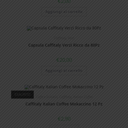
€
2,00
Aggiungi al carrello
CaffItaly
,
Verzì
Capsula Caffitaly Verzì Ricco da 80Pz
€
20,00
Aggiungi al carrello
ESAURITO
Caffe e Solubili
,
CaffItaly
,
Italian Coffee
Caffitaly Italian Coffee Mokaccino 12 Pz
€
2,90