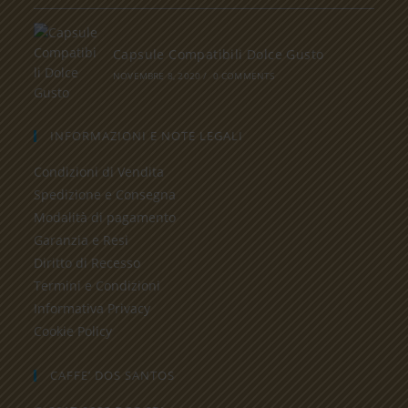
Capsule Compatibili Dolce Gusto
NOVEMBRE 8, 2020
/
0 COMMENTS
INFORMAZIONI E NOTE LEGALI
Condizioni di Vendita
Spedizione e Consegna
Modalità di pagamento
Garanzia e Resi
Diritto di Recesso
Termini e Condizioni
Informativa Privacy
Cookie Policy
CAFFE’ DOS SANTOS