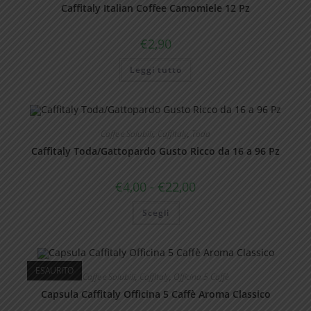
scelte
Caffitaly Italian Coffee Camomiele 12 Pz
nella
pagina
del
€
2,90
prodotto
Leggi tutto
Caffe e Solubili
,
CaffItaly
,
Toda
Caffitaly Toda/Gattopardo Gusto Ricco da 16 a 96 Pz
Fascia
€
4,00
-
€
22,00
di
prezzo:
Questo
Scegli
da
prodotto
€4,00
ha
a
più
€22,00
varianti.
Le
opzioni
ESAURITO
possono
Caffe e Solubili
,
CaffItaly
,
Officina 5 Caffè
essere
scelte
Capsula Caffitaly Officina 5 Caffè Aroma Classico
nella