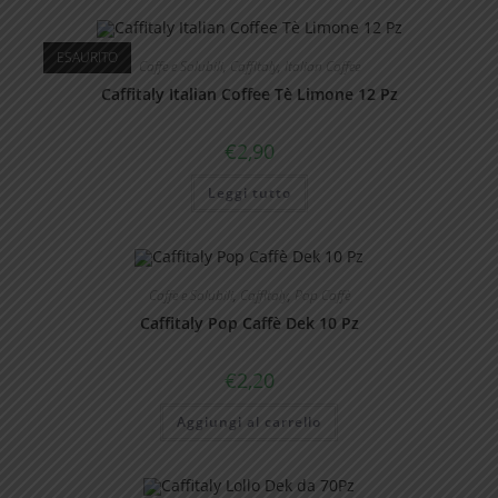
ESAURITO
Caffe e Solubili
,
CaffItaly
,
Italian Coffee
Caffitaly Italian Coffee Tè Limone 12 Pz
€
2,90
Leggi tutto
Caffe e Solubili
,
CaffItaly
,
Pop Caffè
Caffitaly Pop Caffè Dek 10 Pz
€
2,20
Aggiungi al carrello