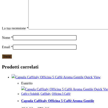
La tua recensione
*
Nome
*
Email
*
Prodotti correlati
Quick View
Esaurito
Quick Vi
Caffe e Solubili
,
CaffItaly
,
Officina 5 Caffè
Capsula Caffitaly Officina 5 Caffè Aroma Gentile