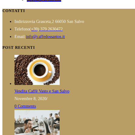
CONTATTI
Indirizzo
via Grasceta,2 66050 San Salvo
Opens
Telefono
(+39) 379 2630472
in
Opens
Email:
info@caffedossantos.it
your
in
POST RECENTI
application
your
application
Vendita Caffè Vasto e San Salvo
Novembre 8, 2020
/
0 Comments