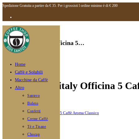
Spedizione Gratuita a partire da € 35. Per i grossisti l ordine minimo è di € 200
Salta
al
contenuto
Selezionato:
Capsula Caffitaly Officina 5…
Fascia
€
24,00
-
€
66,00
di
Home
Esaurito
prezzo:
Caffè e Solubili
da
Macchine da Caffè
Capsula Caffitaly Officina 5 Ca
€24,00
Altro
a
Santero
Home
>
€66,00
Bolero
Shop
>
Confetti
Capsula Caffitaly Officina 5 Caffè Aroma Classico
Creme Caffè
Tè e Tisane
Chocup