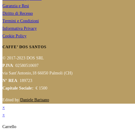
Garanzia e Resi
Diritto di Recesso
Termini e Condizioni
Informativa Privacy
Cookie Policy
CAFFE’ DOS SANTOS
© 2017-2023 DOS SRL
P.IVA
: 02580510697
via Sant'Antonio,18 66050 Palmoli (CH)
N° REA
: 189723
Capitale Sociale:
: € 1500
Edited by
Daniele Barisano
×
×
Carrello