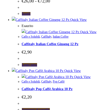
Fascia
€
26,00
-
€
72,00
di
prezzo:
da
Questo
Scegli
€26,00
prodotto
Quick View
a
ha
Esaurito
€72,00
più
Quick View
Caffe e Solubili
,
CaffItaly
,
Italian Coffee
varianti.
Caffitaly Italian Coffee Ginseng 12 Pz
Le
opzioni
€
2,90
possono
essere
Leggi tutto
scelte
Quick View
nella
Quick View
pagina
Caffe e Solubili
,
CaffItaly
,
Pop Caffè
del
Caffitaly Pop Caffè Arabica 10 Pz
prodotto
€
2,20
Aggiungi al carrello