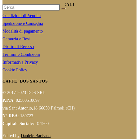
INFORMAZIONI E NOTE LEGALI
Condizioni di Vendita
Spedizione e Consegna
Modalità di pagamento
Garanzia e Resi
Diritto di Recesso
Termini e Condizioni
Informativa Privacy
Cookie Policy
CAFFE’ DOS SANTOS
© 2017-2023 DOS SRL
P.IVA
: 02580510697
via Sant'Antonio,18 66050 Palmoli (CH)
N° REA
: 189723
Capitale Sociale:
: € 1500
Edited by
Daniele Barisano