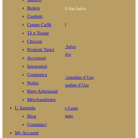
Bolero
Indirizzo
via Grasceta,2 66050 San Salvo
Confetti
Opens
Telefono
(+39) 379 2630472
in
Opens
Email:
info@caffedossantos.it
Creme Caffè
your
in
Tè e Tisane
POST RECENTI
application
your
Chocup
application
Prodotti Tipici
Vendita Caffè Vasto e San Salvo
Accessori
Novembre 8, 2020
/
Integratori
0 Comments
Cosmetica
Nobis
Caffè Borbone macchina Comodato d’Uso
Birre Artigianali
Novembre 8, 2020
/
Merchandising
1 Comment
L’ Azienda
Capsule Compatibili Dolce Gusto
Blog
Novembre 8, 2020
/
Contattaci
0 Comments
My Account