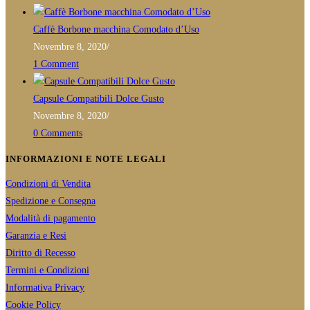
Caffè Borbone macchina Comodato d’Uso
Novembre 8, 2020
/
1 Comment
Capsule Compatibili Dolce Gusto
Novembre 8, 2020
/
0 Comments
INFORMAZIONI E NOTE LEGALI
Condizioni di Vendita
Spedizione e Consegna
Modalità di pagamento
Garanzia e Resi
Diritto di Recesso
Termini e Condizioni
Informativa Privacy
Cookie Policy