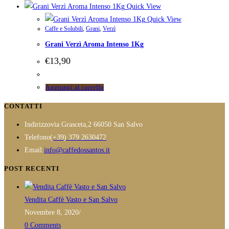
Quick View
Quick View
Caffe e Solubili
,
Grani
,
Verzì
Grani Verzì Aroma Intenso 1Kg
€
13,90
Aggiungi al carrello
CONTATTI
Indirizzo
via Grasceta,2 66050 San Salvo
Opens
Telefono
(+39) 379 2630472
in
Opens
Email:
info@caffedossantos.it
your
in
POST RECENTI
application
your
application
Vendita Caffè Vasto e San Salvo
Novembre 8, 2020
/
0 Comments