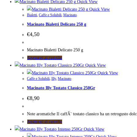
Quick View
Quick View
Bialetti
,
Caffe e Solubili
,
Macinato
Macinato Bialetti Delicato 250 g
€
4,50
Macinato Bialetti Delicato 250 g
Aggiungi al carrello
Quick View
Quick View
Caffe e Solubili
,
Illy
,
Macinato
Macinato Illy Tostato Classico 250Gr
€
8,90
Note aromatiche Il caffÃ¨ tostato classico ha un retrogusto dolc
Aggiungi al carrello
Quick View
Quick View