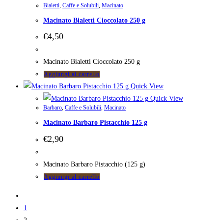
Bialetti
,
Caffe e Solubili
,
Macinato
Macinato Bialetti Cioccolato 250 g
€
4,50
Macinato Bialetti Cioccolato 250 g
Aggiungi al carrello
Quick View
Quick View
Barbaro
,
Caffe e Solubili
,
Macinato
Macinato Barbaro Pistacchio 125 g
€
2,90
Macinato Barbaro Pistacchio (125 g)
Aggiungi al carrello
1