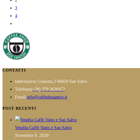
2
3
4
CONTATTI
Indirizzo
via Grasceta,2 66050 San Salvo
Opens
Telefono
(+39) 379 2630472
in
Opens
Email:
info@caffedossantos.it
your
in
POST RECENTI
application
your
application
Vendita Caffè Vasto e San Salvo
Novembre 8, 2020
/