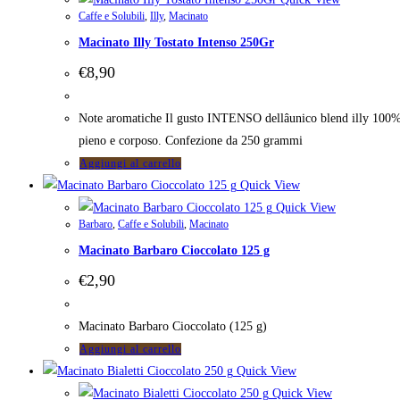
Caffe e Solubili
,
Illy
,
Macinato
Macinato Illy Tostato Intenso 250Gr
€
8,90
Note aromatiche Il gusto INTENSO dellâunico blend illy 100% 
pieno e corposo. Confezione da 250 grammi
Aggiungi al carrello
Quick View
Quick View
Barbaro
,
Caffe e Solubili
,
Macinato
Macinato Barbaro Cioccolato 125 g
€
2,90
Macinato Barbaro Cioccolato (125 g)
Aggiungi al carrello
Quick View
Quick View