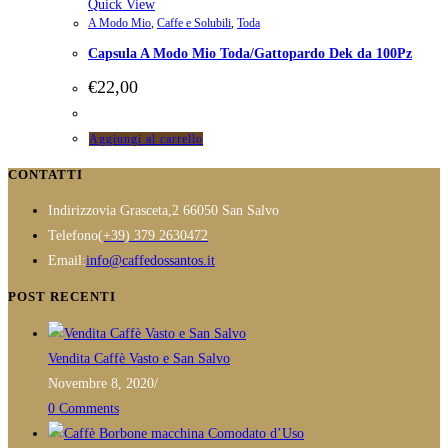
più
Quick View
A Modo Mio
,
Caffe e Solubili
,
Toda
varianti.
Capsula A Modo Mio Toda/Gattopardo Dek da 100Pz
Le
opzioni
€
22,00
possono
essere
Aggiungi al carrello
scelte
CONTATTI
nella
pagina
Indirizzo
via Grasceta,2 66050 San Salvo
del
Opens
Telefono
(+39) 379 2630472
prodotto
in
Opens
Email:
info@caffedossantos.it
your
in
POST RECENTI
application
your
application
Vendita Caffè Vasto e San Salvo
Novembre 8, 2020
/
0 Comments