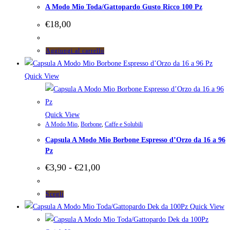
A Modo Mio Toda/Gattopardo Gusto Ricco 100 Pz
€
18,00
Aggiungi al carrello
Quick View
Quick View
A Modo Mio
,
Borbone
,
Caffe e Solubili
Capsula A Modo Mio Borbone Espresso d’Orzo da 16 a 96
Pz
Fascia
€
3,90
-
€
21,00
di
prezzo:
da
Questo
Scegli
€3,90
prodotto
Quick View
a
ha
€21,00