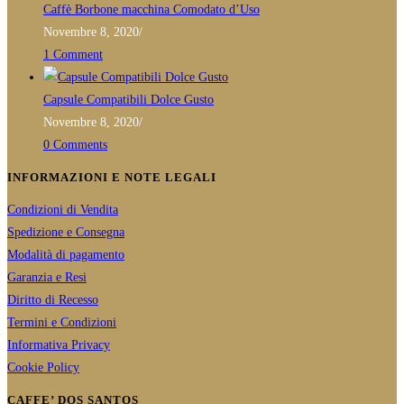
Caffè Borbone macchina Comodato d’Uso
Novembre 8, 2020
/
1 Comment
Capsule Compatibili Dolce Gusto
Novembre 8, 2020
/
0 Comments
INFORMAZIONI E NOTE LEGALI
Condizioni di Vendita
Spedizione e Consegna
Modalità di pagamento
Garanzia e Resi
Diritto di Recesso
Termini e Condizioni
Informativa Privacy
Cookie Policy
CAFFE’ DOS SANTOS