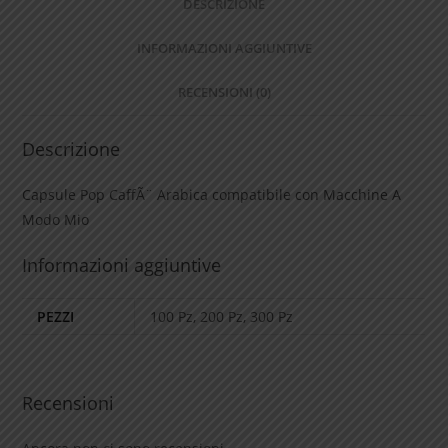
300
DESCRIZIONE
Pz
INFORMAZIONI AGGIUNTIVE
quantità
RECENSIONI (0)
Descrizione
Capsule Pop CaffÃ¨ Arabica compatibile con Macchine A
Modo Mio
Informazioni aggiuntive
PEZZI
100 Pz, 200 Pz, 300 Pz
Recensioni