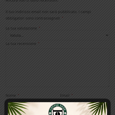
Ancora non ci sono recensioni.
Il tuo indirizzo email non sarà pubblicato.
I campi
obbligatori sono contrassegnati
*
La tua valutazione
*
La tua recensione
*
Nome
*
Email
*