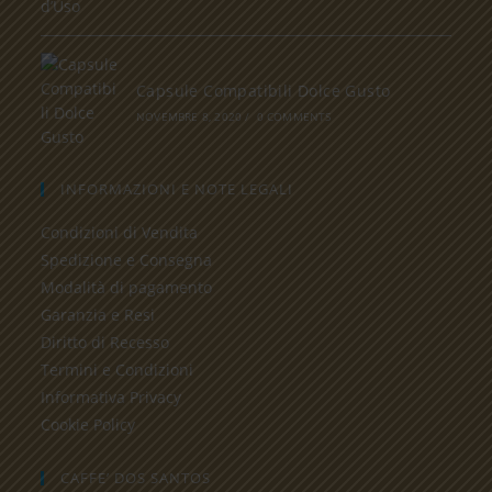
Capsule Compatibili Dolce Gusto
NOVEMBRE 8, 2020
/
0 COMMENTS
INFORMAZIONI E NOTE LEGALI
Condizioni di Vendita
Spedizione e Consegna
Modalità di pagamento
Garanzia e Resi
Diritto di Recesso
Termini e Condizioni
Informativa Privacy
Cookie Policy
CAFFE’ DOS SANTOS