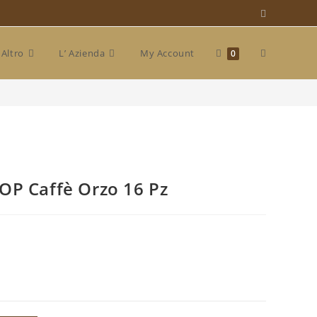
Attiva/disat
Altro
L’ Azienda
My Account
0
>
Shop
>
Capsula A Modo Mio POP Caffè Orzo 16 Pz
la
ricerca
OP Caffè Orzo 16 Pz
sul
sito
web