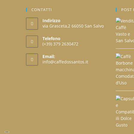
scelte
nella
CONTATTI
POST 
pagina
del
prodotto
Indirizzo
via Grasceta,2 66050 San Salvo
Telefono
(+39) 379 2630472
Opens
Email:
in
Opens
info@caffedossantos.it
your
in
your
application
application