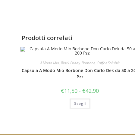
Prodotti correlati
A Modo Mio
,
Black Friday
,
Borbone
,
Caffe e Solubili
Capsula A Modo Mio Borbone Don Carlo Dek da 50 a 2
Pzz
Fascia
€
11,50
-
€
42,90
di
prezzo:
Questo
da
Scegli
prodotto
€11,50
ha
a
più
€42,90
varianti.
Le
opzioni
possono
essere