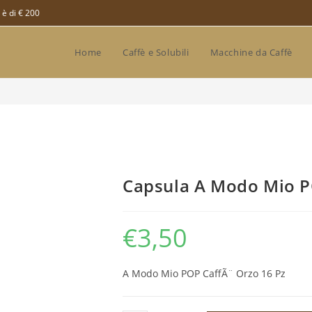
 è di € 200
Home
Caffè e Solubili
Macchine da Caffè
Caffè Orzo 16 Pz
Capsula A Modo Mio P
€
3,50
A Modo Mio POP CaffÃ¨ Orzo 16 Pz