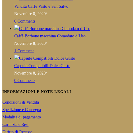
essere
Vendita Caffè Vasto e San Salvo
scelte
Novembre 8, 2020
/
nella
0 Comments
pagina
del
Caffè Borbone macchina Comodato d’Uso
prodotto
Novembre 8, 2020
/
1 Comment
Capsule Compatibili Dolce Gusto
Novembre 8, 2020
/
0 Comments
INFORMAZIONI E NOTE LEGALI
Condizioni di Vendita
Spedizione e Consegna
Modalità di pagamento
Garanzia e Resi
Diritto di Recesso