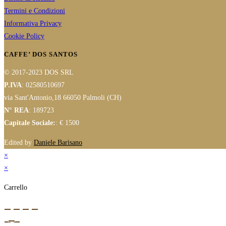
Termini e Condizioni
Informativa Privacy
Cookie Policy
CAFFE’ DOS SANTOS
© 2017-2023 DOS SRL
P.IVA
: 02580510697
via Sant'Antonio,18 66050 Palmoli (CH)
N° REA
: 189723
Capitale Sociale:
: € 1500
Edited by
Daniele Barisano
×
×
Carrello