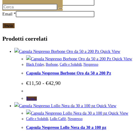
Nome
*
Email
*
Prodotti correlati
Quick View
Quick View
Black Friday
,
Borbone
,
Caffe e Solubili
,
Nespresso
Capsula Nespresso Borbone Oro da 50 a 200 Pz
Fascia
€
11,50
-
€
42,90
di
prezzo:
da
Questo
Scegli
€11,50
prodotto
Quick View
a
ha
Quick View
€42,90
Caffe e Solubili
,
Lollo Caffè
,
Nespresso
più
Capsula Nespresso Lollo Nera da 30 a 100 pz
varianti.