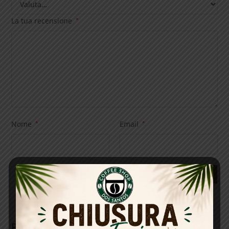
La tua recensione
*
Nome
*
Email
*
Prodotti correlati