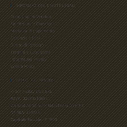
INFORMAZIONI E NOTE LEGALI
Condizioni di Vendita
Spedizione e Consegna
Modalità di pagamento
Garanzia e Resi
Diritto di Recesso
Termini e Condizioni
Informativa Privacy
Cookie Policy
CAFFE’ DOS SANTOS
© 2017-2023 DOS SRL
P.IVA
: 02580510697
via Sant'Antonio,18 66050 Palmoli (CH)
N° REA
: 189723
Capitale Sociale:
: € 1500