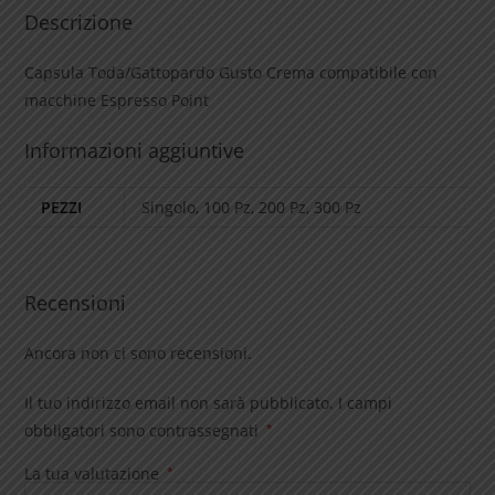
Descrizione
Capsula Toda/Gattopardo Gusto Crema compatibile con
macchine Espresso Point
Informazioni aggiuntive
PEZZI
Singolo, 100 Pz, 200 Pz, 300 Pz
Recensioni
Ancora non ci sono recensioni.
Il tuo indirizzo email non sarà pubblicato.
I campi
obbligatori sono contrassegnati
*
La tua valutazione
*