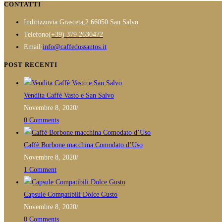
a
CONTATTI
scelte
ha
€44,90
nella
Indirizzo
via Grasceta,2 66050 San Salvo
più
pagina
Opens
Telefono
(+39) 379 2630472
varianti.
del
in
Opens
Email:
info@caffedossantos.it
Le
prodotto
your
in
opzioni
POST RECENTI
application
your
possono
application
essere
Vendita Caffè Vasto e San Salvo
scelte
Novembre 8, 2020
/
nella
0 Comments
pagina
del
Caffè Borbone macchina Comodato d’Uso
prodotto
Novembre 8, 2020
/
1 Comment
Capsule Compatibili Dolce Gusto
Novembre 8, 2020
/
0 Comments