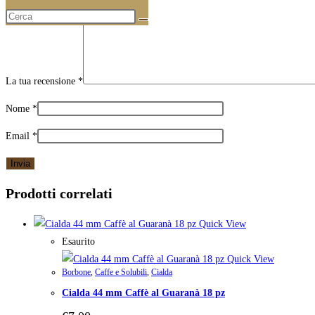
La tua recensione
*
Nome
*
Email
*
Prodotti correlati
Quick View
Esaurito
Quick View
Borbone
,
Caffe e Solubili
,
Cialda
Cialda 44 mm Caffè al Guaranà 18 pz