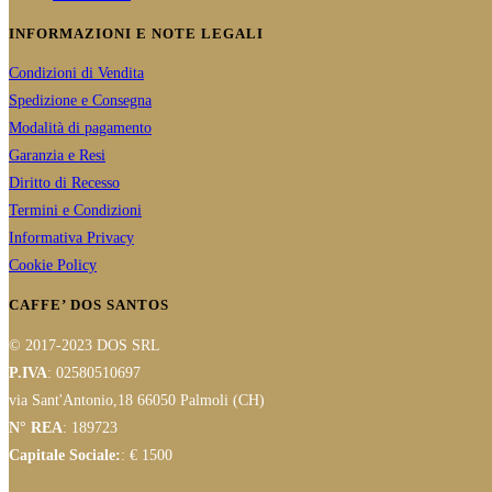
INFORMAZIONI E NOTE LEGALI
Condizioni di Vendita
Spedizione e Consegna
Modalità di pagamento
Garanzia e Resi
Diritto di Recesso
Termini e Condizioni
Informativa Privacy
Cookie Policy
CAFFE’ DOS SANTOS
© 2017-2023 DOS SRL
P.IVA
: 02580510697
via Sant'Antonio,18 66050 Palmoli (CH)
N° REA
: 189723
Capitale Sociale:
: € 1500