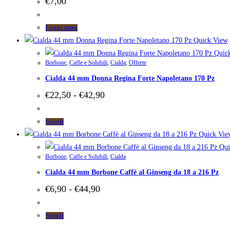
€
7,00
Leggi tutto
Quick View
Quic
Borbone
,
Caffe e Solubili
,
Cialda
,
Offerte
Cialda 44 mm Donna Regina Forte Napoletano 170 Pz
Fascia
€
22,50
-
€
42,90
di
prezzo:
da
Questo
Scegli
€22,50
prodotto
Quick Vie
a
ha
Qui
€42,90
Borbone
,
Caffe e Solubili
,
Cialda
più
Cialda 44 mm Borbone Caffè al Ginseng da 18 a 216 Pz
varianti.
Le
Fascia
€
6,90
-
€
44,90
di
opzioni
prezzo:
possono
da
Questo
Scegli
€6,90
essere
prodotto