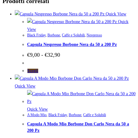
Prodotti correlati
Quick View
Quick
View
Black Friday
,
Borbone
,
Caffe e Solubili
,
Nespresso
Capsula Nespresso Borbone Nera da 50 a 200 Pz
Fascia
€
9,00
-
€
32,90
di
prezzo:
da
Questo
Scegli
€9,00
prodotto
a
ha
Quick View
€32,90
più
varianti.
Le
Quick View
A Modo Mio
,
Black Friday
,
Borbone
,
Caffe e Solubili
opzioni
Capsula A Modo Mio Borbone Don Carlo Nera da 50 a
possono
200 Pz
essere