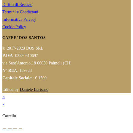
Diritto di Recesso
Termini e Condizioni
Informativa Privacy
Cookie Policy
CAFFE’ DOS SANTOS
© 2017-2023 DOS SRL
P.IVA
: 02580510697
via Sant'Antonio,18 66050 Palmoli (CH)
N° REA
: 189723
Capitale Sociale:
: € 1500
Edited by
Daniele Barisano
×
×
Carrello