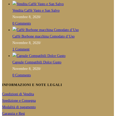
application
essere
Vendita Caffè Vasto e San Salvo
scelte
Novembre 8, 2020
/
nella
0 Comments
pagina
del
Caffè Borbone macchina Comodato d’Uso
prodotto
Novembre 8, 2020
/
1 Comment
Capsule Compatibili Dolce Gusto
Novembre 8, 2020
/
0 Comments
INFORMAZIONI E NOTE LEGALI
Condizioni di Vendita
Spedizione e Consegna
Modalità di pagamento
Garanzia e Resi