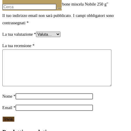
Recensisci per primo “Macinato Borbone miscela Nobile 250 g”
Il tuo indirizzo email non sarà pubblicato.
I campi obbligatori sono
contrassegnati
*
La tua valutazione
*
La tua recensione
*
Nome
*
Email
*